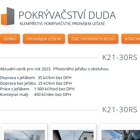
POKRÝVAČSTVÍ DUDA
KLEMPÍŘSTVÍ, POKRÝVAČSTVÍ, PRONÁJEM LEŠENÍ
DOMŮ
PRONÁJEM LEŠENÍ
CNC OHÝBÁNÍ PLECHŮ
KONTA
K21-30RS 
Aktualní ceník pro rok 2023. Přívesného jeřábu s obsluhou.
Doprava s jeřábem 35 kč/km bez DPH
Doprava bez jeřábu 25 kč/km bez DPH
Práce s jeřábem 1 500 kč/hod bez DPH
Kontejner malý 450 kč/den bez DPH
K21-30RS 