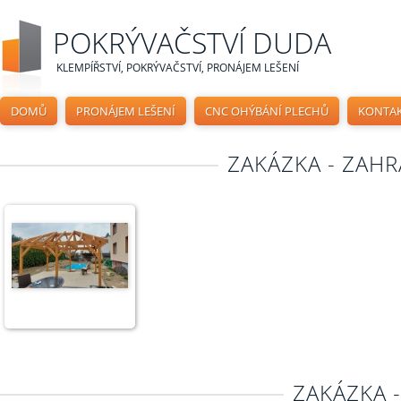
POKRÝVAČSTVÍ DUDA
KLEMPÍŘSTVÍ, POKRÝVAČSTVÍ, PRONÁJEM LEŠENÍ
DOMŮ
PRONÁJEM LEŠENÍ
CNC OHÝBÁNÍ PLECHŮ
KONTA
ZAKÁZKA - ZAHR
ZAKÁZKA 